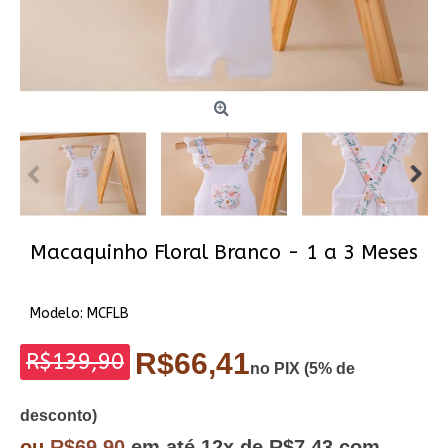
Macaquinho Floral Branco - 1 a 3 Meses
Modelo:
MCFLB
R$66,41
R$139,90
no PIX (5% de
desconto)
ou
R$69,90
em até
12x
de R$7,43
com