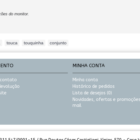
ções do monitor.
a
,
touca
,
touquinha
,
conjunto
MENTO
MINHA CONTA
 contato
Minha conta
 devolução
Histórico de pedidos
ite
Lista de desejos (
0
)
Novidades, ofertas e promoções
mail