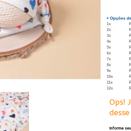
+ Opções de
1x
R
2x
R
3x
R
4x
R
5x
R
6x
R
7x
R
8x
R
9x
R
10x
R
11x
R
12x
R
Ops! 
desse 
Informe seu