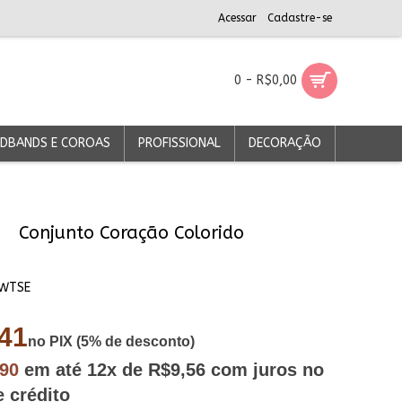
Acessar
Cadastre-se
0 - R$0,00
DBANDS E COROAS
PROFISSIONAL
DECORAÇÃO
Conjunto Coração Colorido
WTSE
41
no PIX (5% de desconto)
,90
em até
12x
de R$9,56
com juros no
e crédito