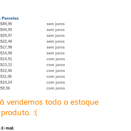
 Parcelas
$89,90
sem juros
$44,95
sem juros
$29,97
sem juros
$22,48
sem juros
$17,98
sem juros
$14,98
sem juros
$14,91
com juros
$13,31
com juros
$12,06
com juros
$11,06
com juros
$10,24
com juros
$9,56
com juros
Já vendemos todo o estoque
produto. :(
 E-mail