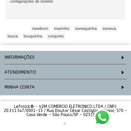
configurações do monitor.
Etiquetas:
newborn
,
marinho
,
sonequinha
,
soneca
,
touca
,
touquinha
,
conjunto
INFORMAÇÕES
ATENDIMENTO
MINHA CONTA
Lefotick® - V2M COMERCIO ELETRONICO LTDA / CNPJ:
20.311.547/0001-15 / Rua Doutor César Castiglioni Júnior, 570 -
Casa Verde - São Paulo/SP - 02515-000