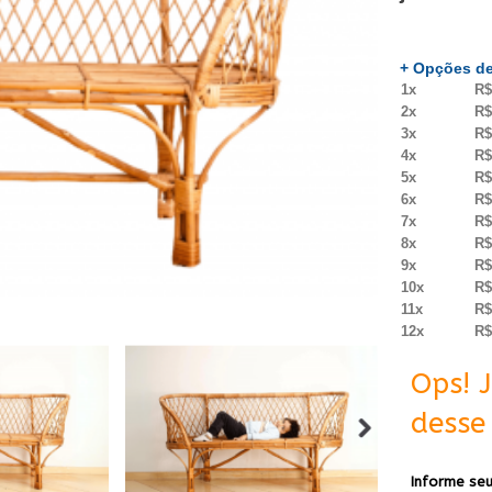
+ Opções de
1x
R$
2x
R$
3x
R$
4x
R$
5x
R$
6x
R$
7x
R$
8x
R$
9x
R$
10x
R$
11x
R$
12x
R$
Ops! 
desse 
Informe seu