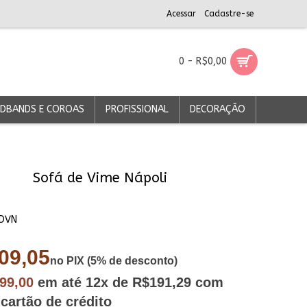
Acessar
Cadastre-se
0 - R$0,00
DBANDS E COROAS
PROFISSIONAL
DECORAÇÃO
Sofá de Vime Nápoli
DVN
09,05
no PIX (5% de desconto)
799,00
em até
12x
de R$191,29
com
 cartão de crédito