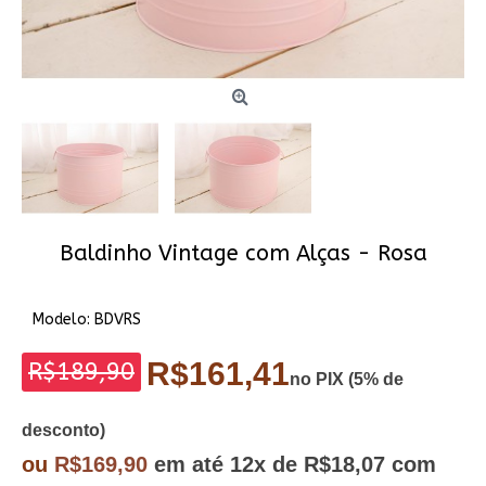
Baldinho Vintage com Alças - Rosa
Modelo:
BDVRS
R$161,41
R$189,90
no PIX (5% de
desconto)
ou
R$169,90
em até
12x
de R$18,07
com