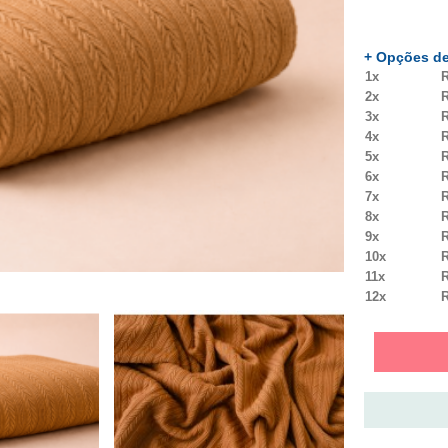
+ Opções de
1x
R
2x
R
3x
R
4x
R
5x
R
6x
R
7x
R
8x
R
9x
R
10x
R
11x
R
12x
R