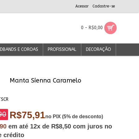
Acessar
Cadastre-se
0 - R$0,00
DBANDS E COROAS
PROFISSIONAL
DECORAÇÃO
Manta Sienna Caramelo
TSCR
R$75,91
90
no PIX (5% de desconto)
,90
em até
12x
de R$8,50
com juros no
e crédito