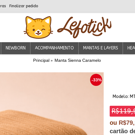
ras
Finalizar pedido
NEWBORN
ACOMPANHAMENTO
MANTAS E LAYERS
HEA
Principal
Manta Sienna Caramelo
-33%
Modelo:
M
R$119,
ou
R$79
cartão d