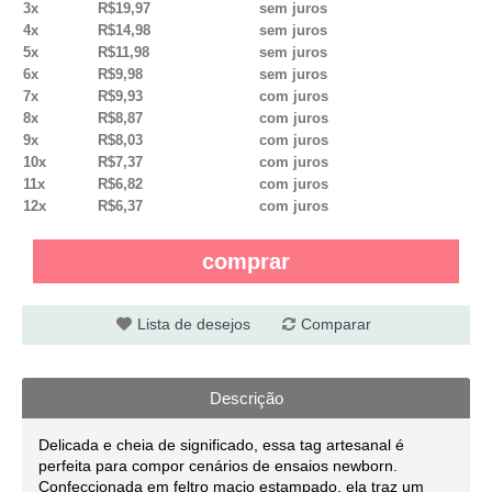
3x
R$19,97
sem juros
4x
R$14,98
sem juros
5x
R$11,98
sem juros
6x
R$9,98
sem juros
7x
R$9,93
com juros
8x
R$8,87
com juros
9x
R$8,03
com juros
10x
R$7,37
com juros
11x
R$6,82
com juros
12x
R$6,37
com juros
comprar
Lista de desejos
Comparar
Descrição
Delicada e cheia de significado, essa tag artesanal é
perfeita para compor cenários de ensaios newborn.
Confeccionada em feltro macio estampado, ela traz um