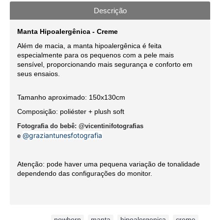
Descrição
Manta Hipoalergênica - Creme
Além de macia, a manta hipoalergênica é feita
especialmente para os pequenos com a pele mais
sensível, proporcionando mais segurança e conforto em
seus ensaios.
Tamanho aproximado: 150x130cm
Composição: poliéster + plush soft
Fotografia do bebê: @vicentinifotografias
@graziantunesfotografia
e
Atenção: pode haver uma pequena variação de tonalidade
dependendo das configurações do monitor.
Etiquetas:
newborn
,
manta
,
hipoalergenica
,
creme
,