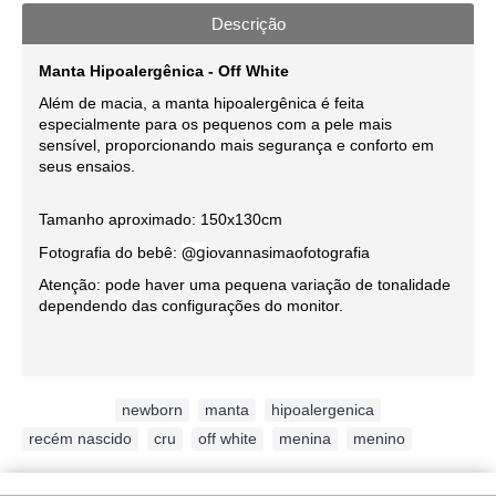
Descrição
Manta Hipoalergênica - Off White
Além de macia, a manta hipoalergênica é feita
especialmente para os pequenos com a pele mais
sensível, proporcionando mais segurança e conforto em
seus ensaios.
Tamanho aproximado: 150x130cm
@g
Fotografia do bebê:
iovannasimaofotografia
Atenção: pode haver uma pequena variação de tonalidade
dependendo das configurações do monitor.
Etiquetas:
newborn
,
manta
,
hipoalergenica
,
recém nascido
,
cru
,
off white
,
menina
,
menino