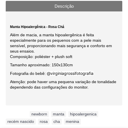
Descrição
Manta Hipoalergênica - Rosa Chá
Além de macia, a manta hipoalergênica é feita
especialmente para os pequenos com a pele mais
sensível, proporcionando mais segurança e conforto em
seus ensaios.
Composição: poliéster + plush soft
Tamanho aproximado: 150x130cm
@virginiagrossifotografia
Fotografia do bebê:
Atenção: pode haver uma pequena variação de tonalidade
dependendo das configurações do monitor.
Etiquetas:
newborn
,
manta
,
hipoalergenica
,
recém nascido
,
rosa
,
cha
,
menina