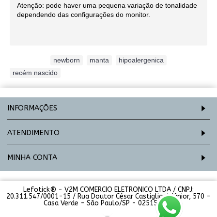
Atenção: pode haver uma pequena variação de tonalidade
dependendo das configurações do monitor.
Etiquetas:
newborn
,
manta
,
hipoalergenica
,
recém nascido
INFORMAÇÕES
ATENDIMENTO
MINHA CONTA
Lefotick® - V2M COMERCIO ELETRONICO LTDA / CNPJ:
20.311.547/0001-15 / Rua Doutor César Castiglioni Júnior, 570 -
Casa Verde - São Paulo/SP - 02515-000