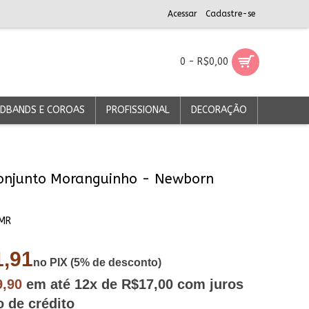
Acessar
Cadastre-se
0 - R$0,00
DBANDS E COROAS
PROFISSIONAL
DECORAÇÃO
onjunto Moranguinho - Newborn
MR
,91
no PIX (5% de desconto)
9,90
em até
12x
de R$17,00
com juros
o de crédito