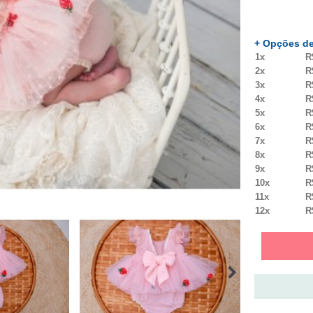
+ Opções de
1x
R
2x
R
3x
R
4x
R
5x
R
6x
R
7x
R
8x
R
9x
R
10x
R
11x
R
12x
R