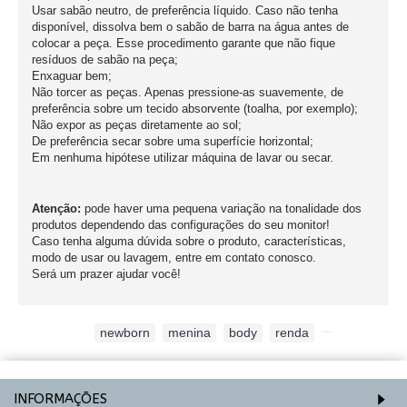
Usar sabão neutro, de preferência líquido. Caso não tenha
disponível, dissolva bem o sabão de barra na água antes de
colocar a peça. Esse procedimento garante que não fique
resíduos de sabão na peça;
Enxaguar bem;
Não torcer as peças. Apenas pressione-as suavemente, de
preferência sobre um tecido absorvente (toalha, por exemplo);
Não expor as peças diretamente ao sol;
De preferência secar sobre uma superfície horizontal;
Em nenhuma hipótese utilizar máquina de lavar ou secar.
Atenção:
pode haver uma pequena variação na tonalidade dos
produtos dependendo das configurações do seu monitor!
Caso tenha alguma dúvida sobre o produto, características,
modo de usar ou lavagem, entre em contato conosco.
Será um prazer ajudar você!
Etiquetas:
newborn
,
menina
,
body
,
renda
,
INFORMAÇÕES