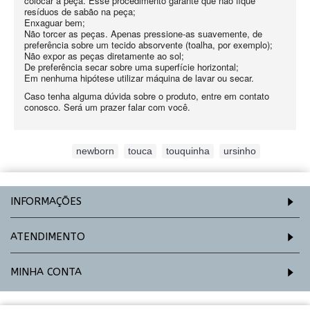
colocar a peça. Esse procedimento garante que não fique
resíduos de sabão na peça;
Enxaguar bem;
Não torcer as peças. Apenas pressione-as suavemente, de
preferência sobre um tecido absorvente (toalha, por exemplo);
Não expor as peças diretamente ao sol;
De preferência secar sobre uma superfície horizontal;
Em nenhuma hipótese utilizar máquina de lavar ou secar.
Caso tenha alguma dúvida sobre o produto, entre em contato
conosco. Será um prazer falar com você.
Etiquetas:
newborn
,
touca
,
touquinha
,
ursinho
INFORMAÇÕES
ATENDIMENTO
MINHA CONTA