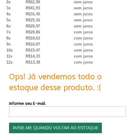
2x
R$62,90
sem juros
3x
R$41,93
sem juros
4x
R$31,45
sem juros
5x
R$25,16
sem juros
6x
R$20,97
sem juros
7x
R$20,86
com juros
8x
R$18,62
com juros
9x
R$16,87
com juros
10x
R$15,47
com juros
11x
R$14,33
com juros
12x
R$13,38
com juros
Ops! Já vendemos todo o
estoque desse produto. :(
Informe seu E-mail
AVISE-ME QUANDO VOLTAR AO ESTOQUE