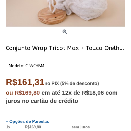
Conjunto Wrap Tricot Max + Touca Orelhinha Branco Mescla
Modelo:
CJWCHBM
R$161,31
no PIX (5% de desconto)
ou
R$169,80
em até
12x
de R$18,06
com
juros no cartão de crédito
+ Opções de Parcelas
1x
R$169,80
sem juros