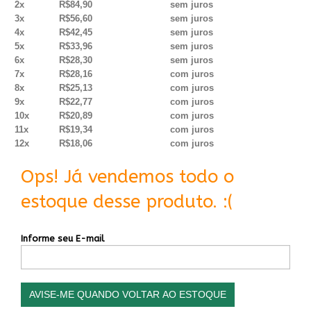
2x
R$84,90
sem juros
3x
R$56,60
sem juros
4x
R$42,45
sem juros
5x
R$33,96
sem juros
6x
R$28,30
sem juros
7x
R$28,16
com juros
8x
R$25,13
com juros
9x
R$22,77
com juros
10x
R$20,89
com juros
11x
R$19,34
com juros
12x
R$18,06
com juros
Ops! Já vendemos todo o
estoque desse produto. :(
Informe seu E-mail
AVISE-ME QUANDO VOLTAR AO ESTOQUE