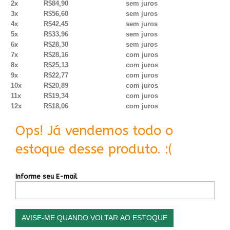
2x
R$84,90
sem juros
3x
R$56,60
sem juros
4x
R$42,45
sem juros
5x
R$33,96
sem juros
6x
R$28,30
sem juros
7x
R$28,16
com juros
8x
R$25,13
com juros
9x
R$22,77
com juros
10x
R$20,89
com juros
11x
R$19,34
com juros
12x
R$18,06
com juros
Ops! Já vendemos todo o
estoque desse produto. :(
Informe seu E-mail
AVISE-ME QUANDO VOLTAR AO ESTOQUE