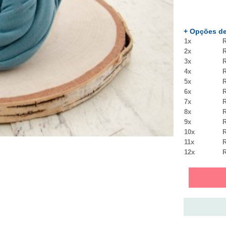
+ Opções de
1x
R
2x
R
3x
R
4x
R
5x
R
6x
R
7x
R
8x
R
9x
R
10x
R
11x
R
12x
R