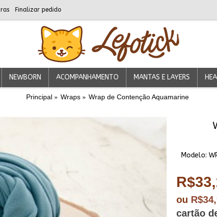
ras
Finalizar pedido
NEWBORN
ACOMPANHAMENTO
MANTAS E LAYERS
HEA
Principal
Wraps
Wrap de Contenção Aquamarine
Modelo:
W
R$33,
ou
R$34
cartão d