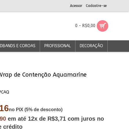
Acessar
Cadastre-se
0 - R$0,00
DBANDS E COROAS
PROFISSIONAL
DECORAÇÃO
Wrap de Contenção Aquamarine
PCAQ
16
no PIX (5% de desconto)
,90
em até
12x
de R$3,71
com juros no
e crédito