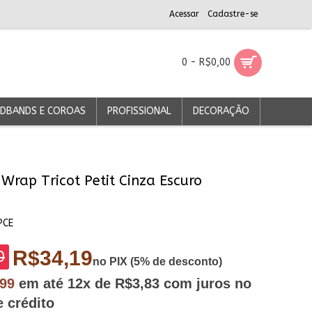
Acessar
Cadastre-se
0 - R$0,00
DBANDS E COROAS
PROFISSIONAL
DECORAÇÃO
Wrap Tricot Petit Cinza Escuro
PCE
R$34,19
0
no PIX (5% de desconto)
,99
em até
12x
de R$3,83
com juros no
e crédito