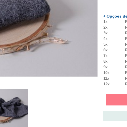
+ Opções de
1x
R
2x
R
3x
R
4x
R
5x
R
6x
R
7x
R
8x
R
9x
R
10x
R
11x
R
12x
R