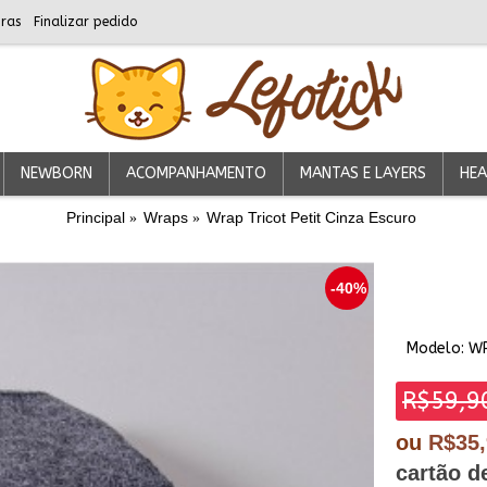
ras
Finalizar pedido
NEWBORN
ACOMPANHAMENTO
MANTAS E LAYERS
HEA
Principal
Wraps
Wrap Tricot Petit Cinza Escuro
-40%
Modelo:
W
R$59,9
ou
R$35
cartão d