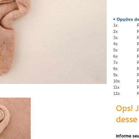
+ Opções de
1x
R
2x
R
3x
R
4x
R
5x
R
6x
R
7x
R
8x
R
9x
R
10x
R
11x
R
12x
R
Ops! 
desse 
Informe seu