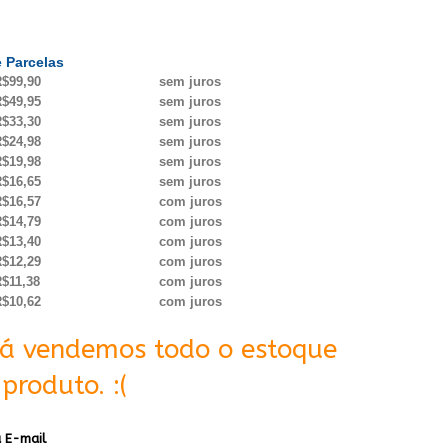
 Parcelas
$99,90
sem juros
$49,95
sem juros
$33,30
sem juros
$24,98
sem juros
$19,98
sem juros
$16,65
sem juros
$16,57
com juros
$14,79
com juros
$13,40
com juros
$12,29
com juros
$11,38
com juros
$10,62
com juros
Já vendemos todo o estoque
produto. :(
 E-mail