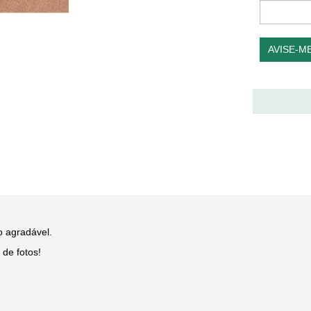
AVISE-M
o agradável.
de fotos!