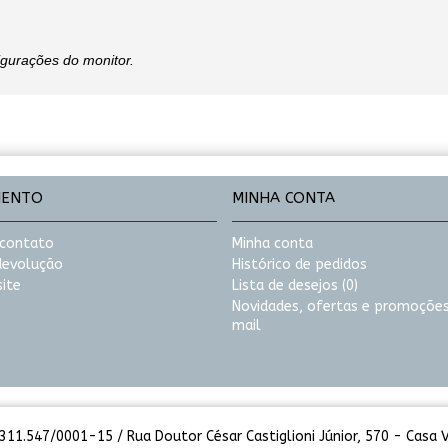
igurações do monitor.
MENTO
MINHA CONTA
 contato
Minha conta
 devolução
Histórico de pedidos
ite
Lista de desejos (
0
)
Novidades, ofertas e promoções
mail
11.547/0001-15 / Rua Doutor César Castiglioni Júnior, 570 - Casa