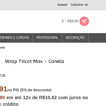
Acessar
Cadastre-se
0 - R$0,00
DBANDS E COROAS
PROFISSIONAL
DECORAÇÃO
nela
Wrap Tricot Max - Canela
TCN
91
no PIX (5% de desconto)
,90
em até
12x
de R$10,62
com juros no
e crédito