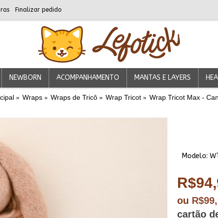
ras
Finalizar pedido
NEWBORN
ACOMPANHAMENTO
MANTAS E LAYERS
HEA
cipal
Wraps
Wraps de Tricô
Wrap Tricot
Wrap Tricot Max - Ca
Modelo:
W
R$94,
ou
R$99
cartão d