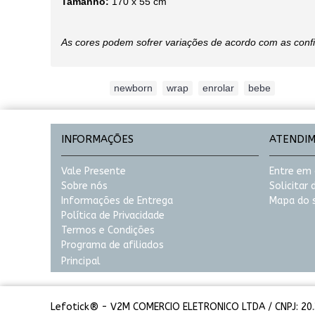
Tamanho:
170 x 55 cm
As cores podem sofrer variações de acordo com as conf
Etiquetas:
newborn
,
wrap
,
enrolar
,
bebe
INFORMAÇÕES
ATENDI
Vale Presente
Entre em
Sobre nós
Solicitar
Informações de Entrega
Mapa do s
Política de Privacidade
Termos e Condições
Programa de afiliados
Principal
Lefotick® - V2M COMERCIO ELETRONICO LTDA / CNPJ: 20.3