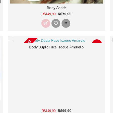
Body André
R$79,90
R$149,90
ESGOTADO
-33%
Body Dupla Face Isaque Amarelo
R$99,90
R$149,90