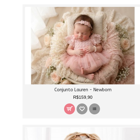
Conjunto Lauren - Newborn
R$159,90