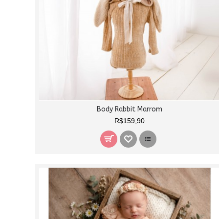
Body Rabbit Marrom
R$159,90