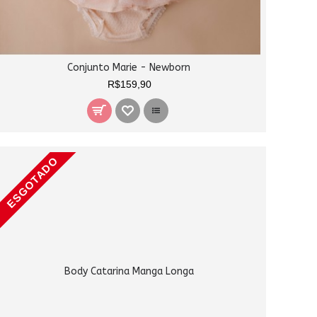
Conjunto Marie - Newborn
R$159,90
ESGOTADO
Body Catarina Manga Longa