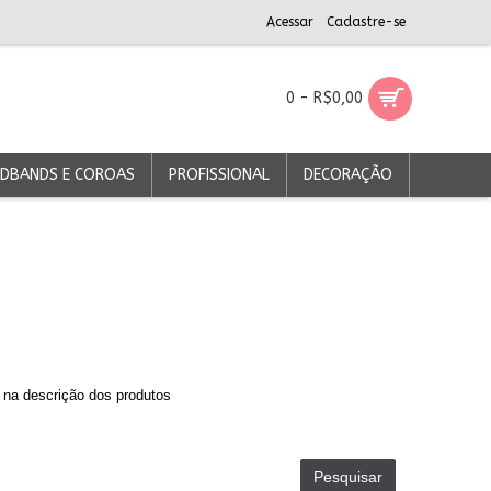
Acessar
Cadastre-se
0 - R$0,00
DBANDS E COROAS
PROFISSIONAL
DECORAÇÃO
 na descrição dos produtos