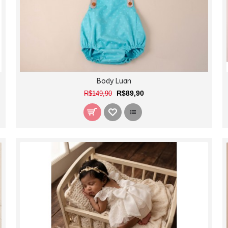
Body Luan
R$89,90
R$149,90