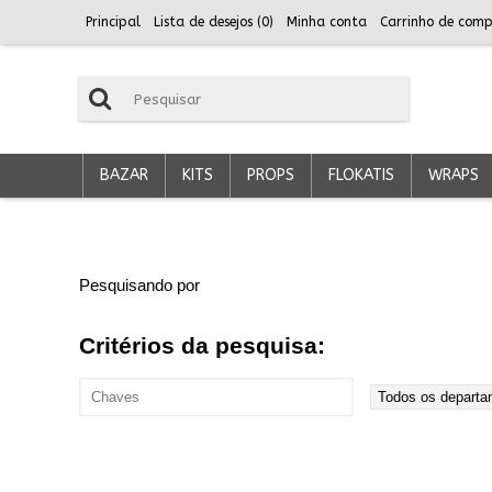
Principal
Lista de desejos (
0
)
Minha conta
Carrinho de comp
BAZAR
KITS
PROPS
FLOKATIS
WRAPS
Pesquisando por
Critérios da pesquisa: