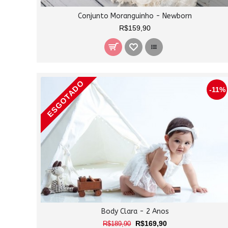
Conjunto Moranguinho - Newborn
R$159,90
ESGOTADO
-11%
Body Clara - 2 Anos
R$169,90
R$189,90