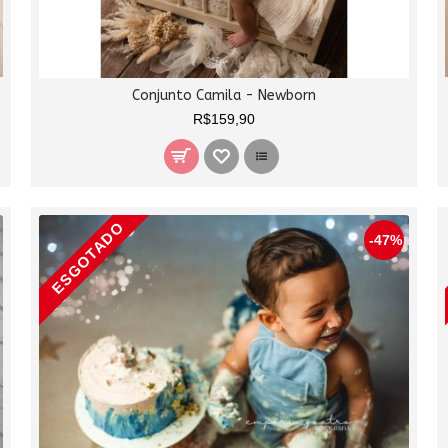
Conjunto Camila - Newborn
R$159,90
ESGOTADO
-47%