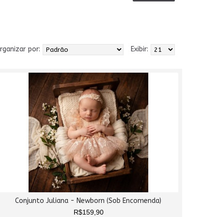
rganizar por:
Exibir:
Conjunto Juliana - Newborn (Sob Encomenda)
R$159,90