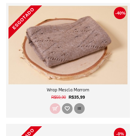
ESGOTADO
-40%
Wrap Mescla Marrom
R$35,99
R$59,90
-0%