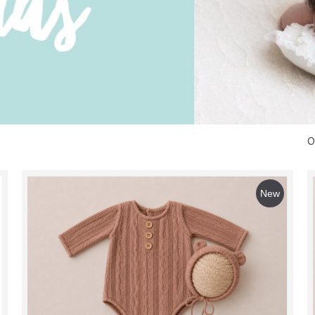
O
New