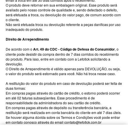
email a troca em até 30 dias corridos após o recebimento.
O produto deve retornar em sua embalagem original. Esse produto será
avaliado pelo nosso controle de qualidade e, sendo detectado o defeito,
será efetuada a troca, ou devolução do valor pago, de comum acordo com
o cliente.
Não será efetuada troca ou devolução referente a peças danificas por uso
inadequado do produto.
Direito de Arrependimento
De acordo com o
Art. 49 do CDC - Código de Defesa do Consumidor
, o
cliente pode desistir da compra dentro de 7 dias corridos do recebimento
do produto. Para isso, entre em contato com a Lefotick solicitando a
devolução.
O Direito de Arrependimento é válido apenas para DEVOLUÇÃO, ou seja,
o valor do produto será estornado para você. Não há troca nesse caso.
A restituição do valor do produto em caso de devolução poderá ser feita de
duas formas:
Em compras pagas através do cartão de crédito, o estorno poderá ocorrer
em até 02 faturas subseqüentes. Esse procedimento é de
responsabilidade da administradora do seu cartão de crédito.
Em compras pagas através de depósito ou transferência bancária, a
restituição será realizada em conta bancária do cliente em até 7 dias úteis.
Se houver alguma dúvida sobre os Termos e Condições você pode entrar
em contato conosco através do email contato@lefotick.com.br