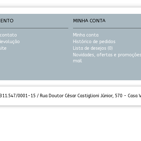
MENTO
MINHA CONTA
 contato
Minha conta
 devolução
Histórico de pedidos
ite
Lista de desejos (
0
)
Novidades, ofertas e promoções
mail
11.547/0001-15 / Rua Doutor César Castiglioni Júnior, 570 - Casa