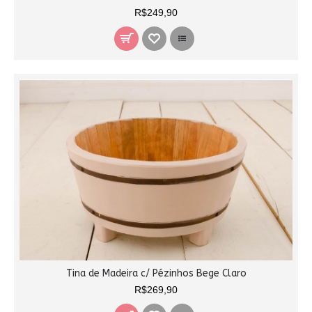
R$249,90
Tina de Madeira c/ Pézinhos Bege Claro
R$269,90