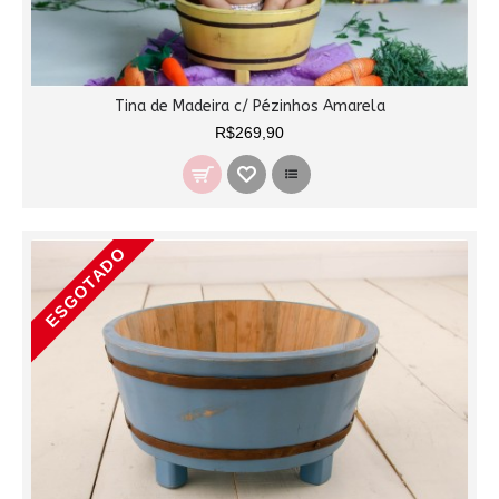
Tina de Madeira c/ Pézinhos Amarela
R$269,90
ESGOTADO