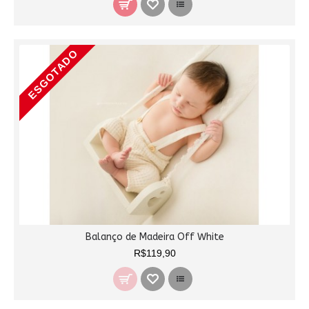
ESGOTADO
Balanço de Madeira Off White
R$119,90