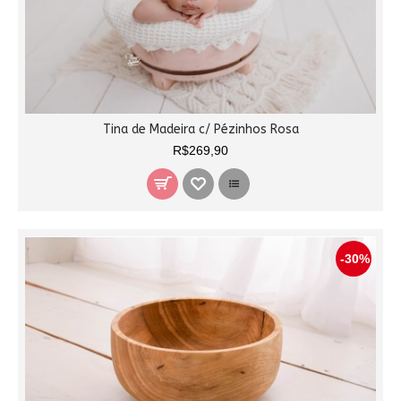
Tina de Madeira c/ Pézinhos Rosa
R$269,90
-30%