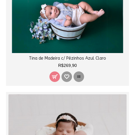
Tina de Madeira c/ Pézinhos Azul Claro
R$269,90