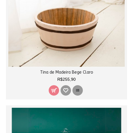
Tina de Madeira Bege Claro
R$255,90