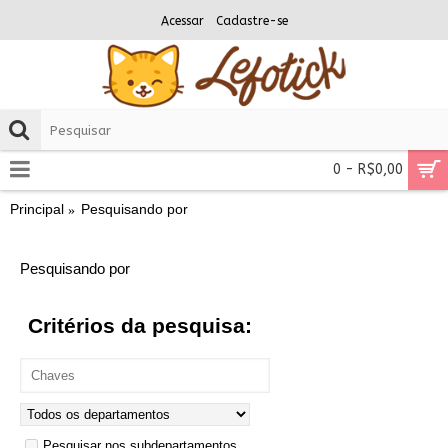
Acessar
Cadastre-se
0 - R$0,00
Principal
Pesquisando por
Pesquisando por
Critérios da pesquisa:
Pesquisar nos subdepartamentos