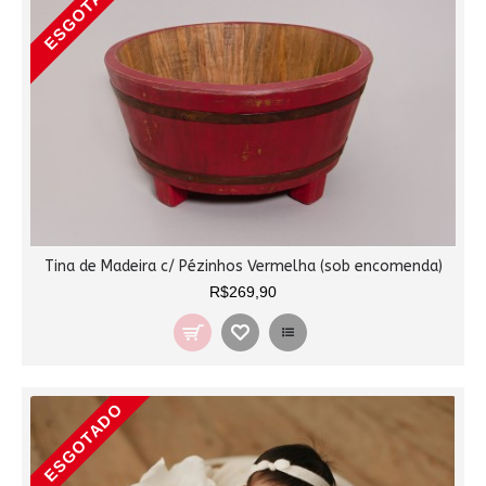
ESGOTADO
Tina de Madeira c/ Pézinhos Vermelha (sob encomenda)
R$269,90
ESGOTADO