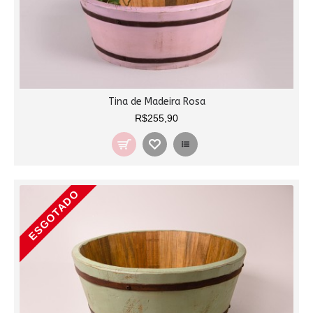
Tina de Madeira Rosa
R$255,90
ESGOTADO