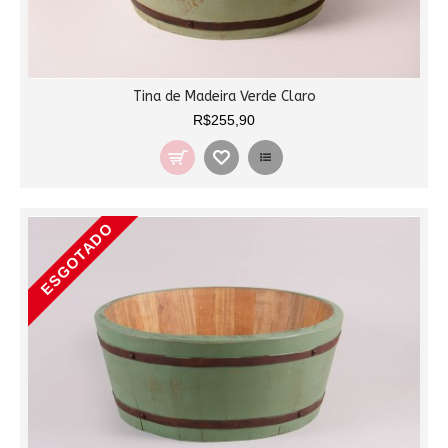
Tina de Madeira Verde Claro
R$255,90
ESGOTADO