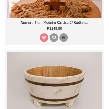
Número 1 em Madeira Rústica C/ Rodinhas
R$149,90