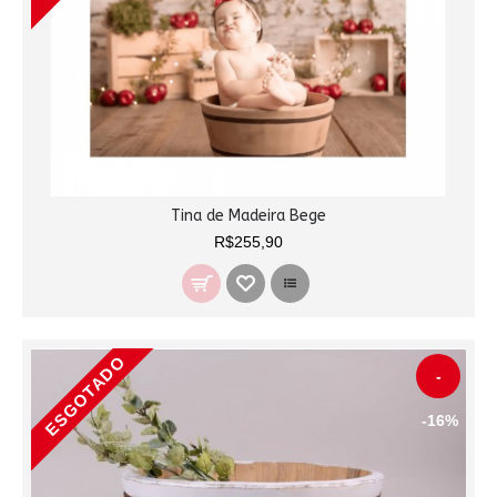
Tina de Madeira Bege
R$255,90
ESGOTADO
-
-16%