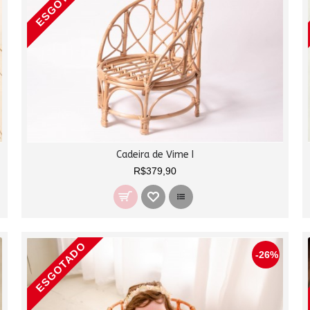
ESGOTADO
Cadeira de Vime I
R$379,90
ESGOTADO
-26%