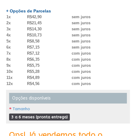
+ Opções de Parcelas
1x
R$42,90
sem juros
2x
R$21,45
sem juros
3x
R$14,30
sem juros
4x
R$10,73
sem juros
5x
R$8,58
sem juros
6x
R$7,15
sem juros
7x
R$7,12
com juros
8x
R$6,35
com juros
9x
R$5,75
com juros
10x
R$5,28
com juros
11x
R$4,89
com juros
12x
R$4,56
com juros
Opções disponíveis
Tamanho
3 a 6 meses (pronta entrega)
Ops! Já vendemos todo o