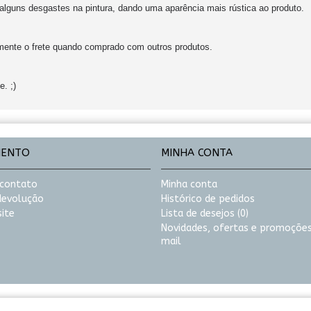
alguns desgastes na pintura, dando uma aparência mais rústica ao produto.
amente o frete quando comprado com outros produtos.
. ;)
MENTO
MINHA CONTA
 contato
Minha conta
 devolução
Histórico de pedidos
ite
Lista de desejos (
0
)
Novidades, ofertas e promoções
mail