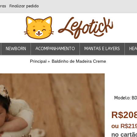
ras
Finalizar pedido
NEWBORN
ACOMPANHAMENTO
MANTAS E LAYERS
HEA
Principal
Baldinho de Madeira Creme
Modelo:
B
R$208
ou
R$21
no cartã