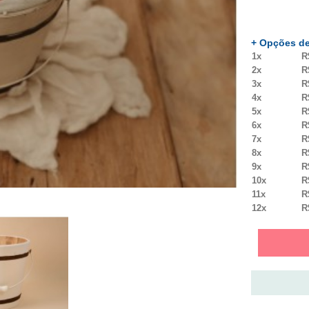
+ Opções de
1x
R
2x
R
3x
R
4x
R
5x
R
6x
R
7x
R
8x
R
9x
R
10x
R
11x
R
12x
R