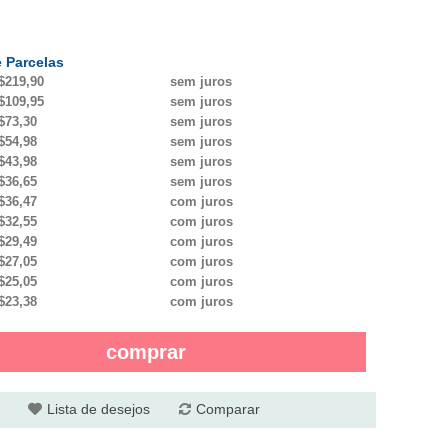
 Parcelas
$219,90
sem juros
$109,95
sem juros
$73,30
sem juros
$54,98
sem juros
$43,98
sem juros
$36,65
sem juros
$36,47
com juros
$32,55
com juros
$29,49
com juros
$27,05
com juros
$25,05
com juros
$23,38
com juros
comprar
Lista de desejos
Comparar