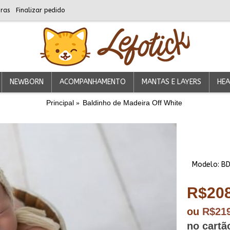
ras
Finalizar pedido
NEWBORN
ACOMPANHAMENTO
MANTAS E LAYERS
HEA
Principal
Baldinho de Madeira Off White
Modelo:
B
R$208
ou
R$21
no cartã