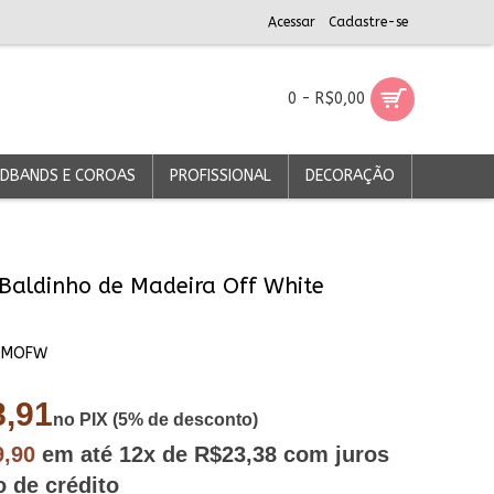
Acessar
Cadastre-se
0 - R$0,00
DBANDS E COROAS
PROFISSIONAL
DECORAÇÃO
Baldinho de Madeira Off White
DMOFW
,91
no PIX (5% de desconto)
9,90
em até
12x
de R$23,38
com juros
o de crédito