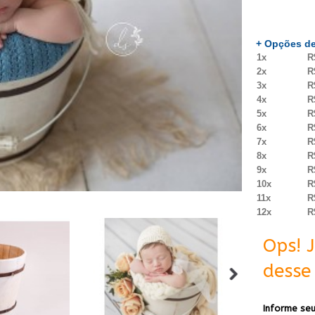
+ Opções de
1x
R
2x
R
3x
R
4x
R
5x
R
6x
R
7x
R
8x
R
9x
R
10x
R
11x
R
12x
R
Ops! 
desse 
Informe seu