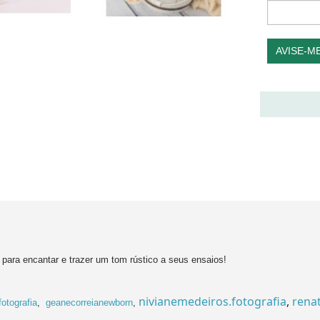
AVISE-M
para encantar e trazer um tom rústico a seus ensaios!
nivianemedeiros.fotografia
,
renat
otografia
,
geanecorreianewborn
,