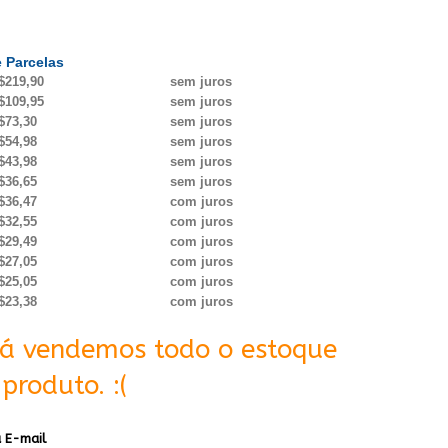
 Parcelas
$219,90
sem juros
$109,95
sem juros
$73,30
sem juros
$54,98
sem juros
$43,98
sem juros
$36,65
sem juros
$36,47
com juros
$32,55
com juros
$29,49
com juros
$27,05
com juros
$25,05
com juros
$23,38
com juros
Já vendemos todo o estoque
produto. :(
 E-mail