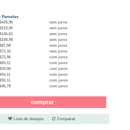
 Parcelas
$439,90
sem juros
$219,95
sem juros
$146,63
sem juros
$109,98
sem juros
$87,98
sem juros
$73,32
sem juros
$72,96
com juros
$65,11
com juros
$59,00
com juros
$54,11
com juros
$50,11
com juros
$46,78
com juros
comprar
Lista de desejos
Comparar