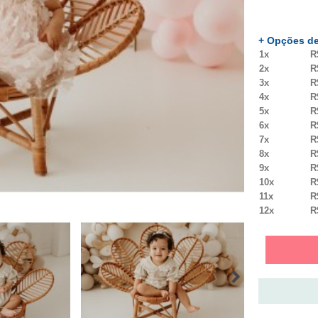
+ Opções de
1x
R
2x
R
3x
R
4x
R
5x
R
6x
R
7x
R
8x
R
9x
R
10x
R
11x
R
12x
R