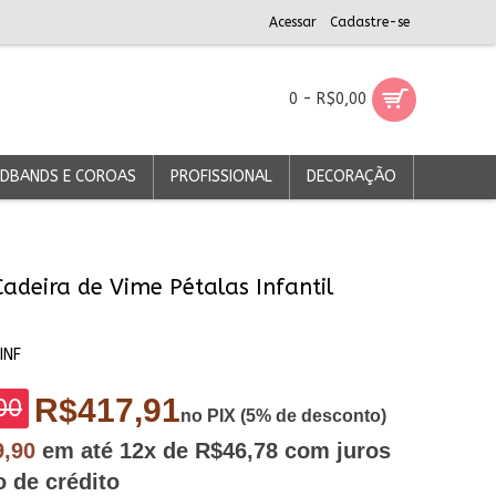
Acessar
Cadastre-se
0 - R$0,00
DBANDS E COROAS
PROFISSIONAL
DECORAÇÃO
Cadeira de Vime Pétalas Infantil
INF
R$417,91
00
no PIX (5% de desconto)
9,90
em até
12x
de R$46,78
com juros
o de crédito