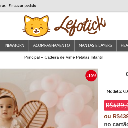
ras
Finalizar pedido
NEWBORN
ACOMPANHAMENTO
MANTAS E LAYERS
HEA
Principal
Cadeira de Vime Pétalas Infantil
-10%
Modelo:
CD
R$489,
ou
R$43
no cartã