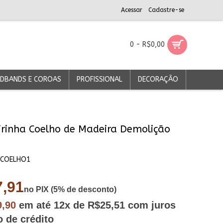
Acessar
Cadastre-se
0 - R$0,00
DBANDS E COROAS
PROFISSIONAL
DECORAÇÃO
irinha Coelho de Madeira Demolição
DCOELHO1
,91
no PIX (5% de desconto)
9,90
em até
12x
de R$25,51
com juros
o de crédito