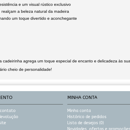
istência e um visual rústico exclusivo
 realçam a beleza natural da madeira
nando um toque divertido e aconchegante
sa cadeirinha agrega um toque especial de encanto e delicadeza às sua
rio cheio de personalidade!
MENTO
MINHA CONTA
 contato
Minha conta
 devolução
Histórico de pedidos
ite
Lista de desejos (
0
)
Novidades, ofertas e promoções