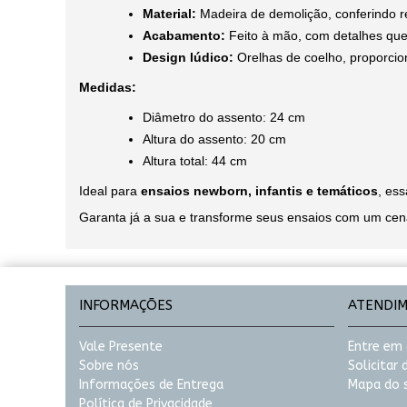
Material:
Madeira de demolição, conferindo res
Acabamento:
Feito à mão, com detalhes que
Design lúdico:
Orelhas de coelho, proporcio
Medidas:
Diâmetro do assento: 24 cm
Altura do assento: 20 cm
Altura total: 44 cm
Ideal para
ensaios newborn, infantis e temáticos
, es
Garanta já a sua e transforme seus ensaios com um cená
INFORMAÇÕES
ATENDI
Vale Presente
Entre em
Sobre nós
Solicitar
Informações de Entrega
Mapa do s
Política de Privacidade