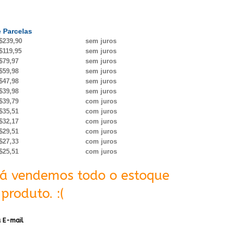
 Parcelas
$239,90
sem juros
$119,95
sem juros
$79,97
sem juros
$59,98
sem juros
$47,98
sem juros
$39,98
sem juros
$39,79
com juros
$35,51
com juros
$32,17
com juros
$29,51
com juros
$27,33
com juros
$25,51
com juros
Já vendemos todo o estoque
produto. :(
 E-mail