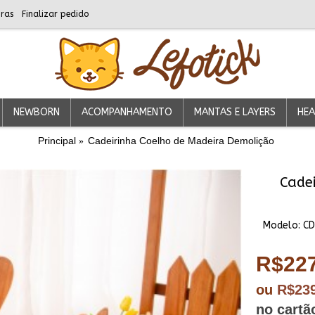
ras
Finalizar pedido
NEWBORN
ACOMPANHAMENTO
MANTAS E LAYERS
HEA
Principal
Cadeirinha Coelho de Madeira Demolição
Cade
Modelo:
C
R$227
ou
R$23
no cartã