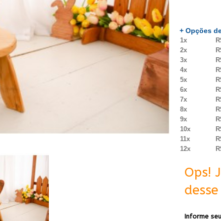
+ Opções de
1x
R
2x
R
3x
R
4x
R
5x
R
6x
R
7x
R
8x
R
9x
R
10x
R
11x
R
12x
R
Ops! 
desse 
Informe seu