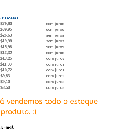
 Parcelas
$79,90
sem juros
$39,95
sem juros
$26,63
sem juros
$19,98
sem juros
$15,98
sem juros
$13,32
sem juros
$13,25
com juros
$11,83
com juros
$10,72
com juros
$9,83
com juros
$9,10
com juros
$8,50
com juros
Já vendemos todo o estoque
produto. :(
 E-mail