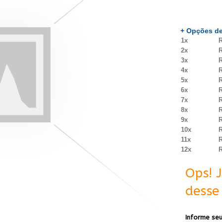
+ Opções de
1x
R
2x
R
3x
R
4x
R
5x
R
6x
R
7x
R
8x
R
9x
R
10x
R
11x
R
12x
R
Ops! 
desse 
Informe seu