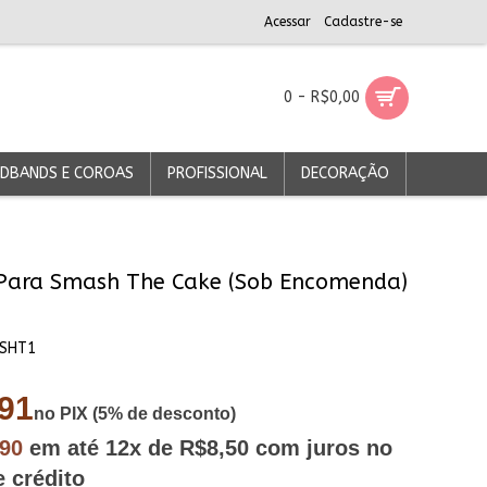
Acessar
Cadastre-se
0 - R$0,00
DBANDS E COROAS
PROFISSIONAL
DECORAÇÃO
Para Smash The Cake (Sob Encomenda)
SHT1
91
no PIX (5% de desconto)
,90
em até
12x
de R$8,50
com juros no
e crédito