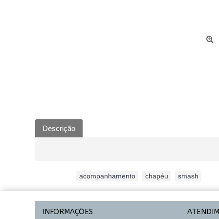
Descrição
Etiquetas:
acompanhamento
,
chapéu
,
smash
INFORMAÇÕES
ATENDI