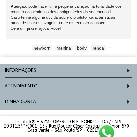
Atenção:
pode haver uma pequena variação na tonalidade dos
produtos dependendo das configurações do seu monitor!
Caso tenha alguma dúvida sobre o produto, características,
modo de usar ou lavagem, entre em contato conosco.
Será um prazer ajudar você!
Etiquetas:
newborn
,
menina
,
body
,
renda
,
INFORMAÇÕES
ATENDIMENTO
MINHA CONTA
Lefotick® - V2M COMERCIO ELETRONICO LTDA / CNPJ:
20.311.547/0001-15 / Rua Doutor César Castiglioni Júnior, 570 -
Casa Verde - São Paulo/SP - 02515-000