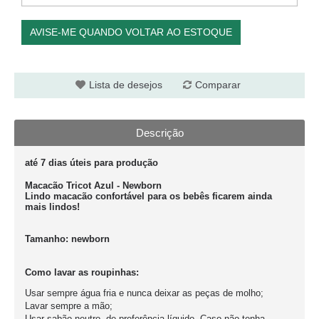
AVISE-ME QUANDO VOLTAR AO ESTOQUE
Lista de desejos
Comparar
Descrição
até 7 dias úteis para produção
Macacão Tricot Azul - Newborn
Lindo macacão confortável para os bebês ficarem ainda
mais lindos!
Tamanho:
newborn
Como lavar as roupinhas:
Usar sempre água fria e nunca deixar as peças de molho;
Lavar sempre a mão;
Usar sabão neutro, de preferência líquido. Caso não tenha