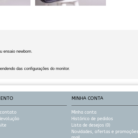
eu ensaio newborn.
endendo das configurações do monitor.
MENTO
MINHA CONTA
 contato
Minha conta
 devolução
Histórico de pedidos
ite
Lista de desejos (
0
)
Novidades, ofertas e promoções
mail