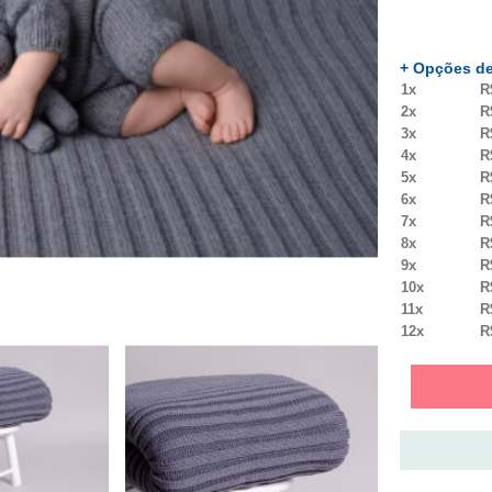
+ Opções de
1x
R
2x
R
3x
R
4x
R
5x
R
6x
R
7x
R
8x
R
9x
R
10x
R
11x
R
12x
R