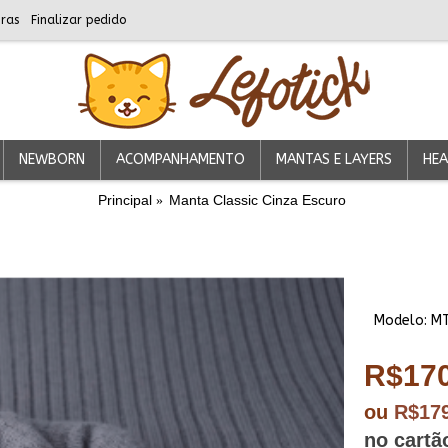
ras
Finalizar pedido
NEWBORN
ACOMPANHAMENTO
MANTAS E LAYERS
HEA
Principal
Manta Classic Cinza Escuro
Modelo:
M
R$170
ou
R$17
no cartã