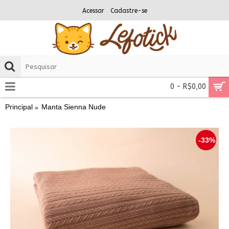
Acessar
Cadastre-se
0 - R$0,00
Principal
Manta Sienna Nude
-33%