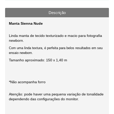
Descrição
Manta Sienna Nude
Linda manta de tecido texturizado e macio para fotografia
newborn
.
Com uma linda textura, é perfeita para belos resultados em seu
ensaio newborn.
Tamanho aproximado: 150 x 1,40 m
*Não acompanha forro
Atenção: pode haver uma pequena variação de tonalidade
dependendo das configurações do monitor.