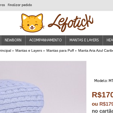
ras
Finalizar pedido
NEWBORN
ACOMPANHAMENTO
MANTAS E LAYERS
HEA
rincipal
Mantas e Layers
Mantas para Puff
Manta Aria Azul Carib
Modelo:
M
R$170
ou
R$17
no cartã