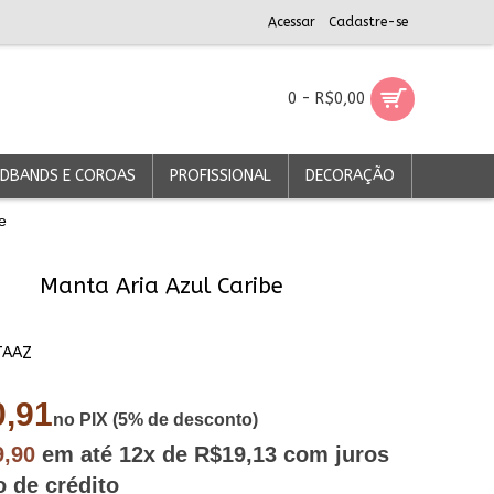
Acessar
Cadastre-se
0 - R$0,00
DBANDS E COROAS
PROFISSIONAL
DECORAÇÃO
e
Manta Aria Azul Caribe
TAAZ
,91
no PIX (5% de desconto)
9,90
em até
12x
de R$19,13
com juros
o de crédito