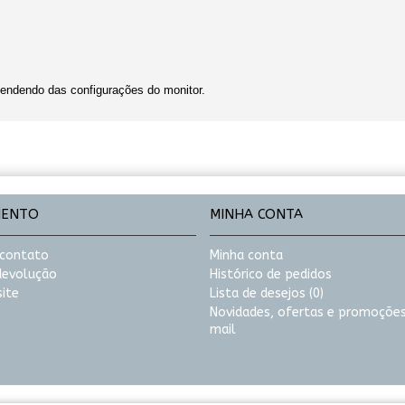
endendo das configurações do monitor.
MENTO
MINHA CONTA
 contato
Minha conta
 devolução
Histórico de pedidos
ite
Lista de desejos (
0
)
Novidades, ofertas e promoções
mail