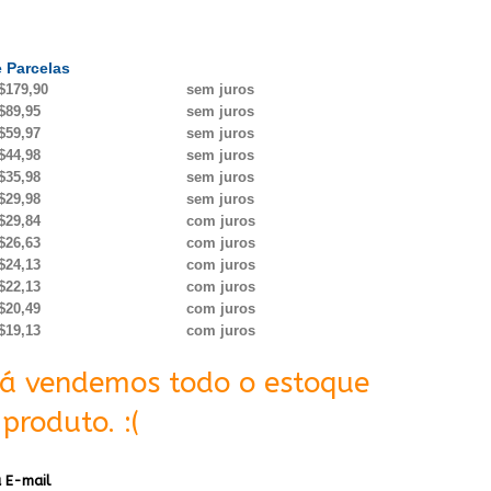
 Parcelas
$179,90
sem juros
$89,95
sem juros
$59,97
sem juros
$44,98
sem juros
$35,98
sem juros
$29,98
sem juros
$29,84
com juros
$26,63
com juros
$24,13
com juros
$22,13
com juros
$20,49
com juros
$19,13
com juros
Já vendemos todo o estoque
produto. :(
 E-mail