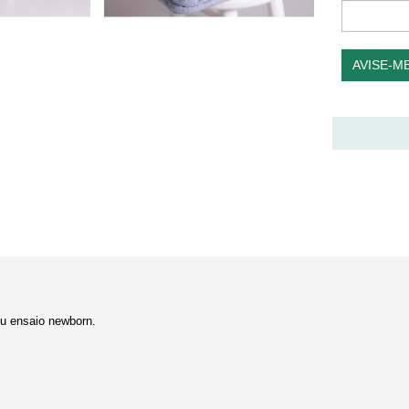
AVISE-M
eu ensaio newborn.