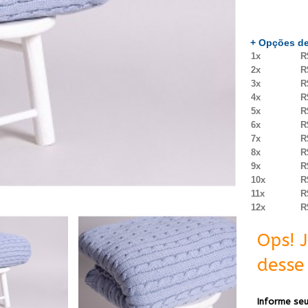
+ Opções de
1x
R
2x
R
3x
R
4x
R
5x
R
6x
R
7x
R
8x
R
9x
R
10x
R
11x
R
12x
R
Ops! 
desse 
Informe seu