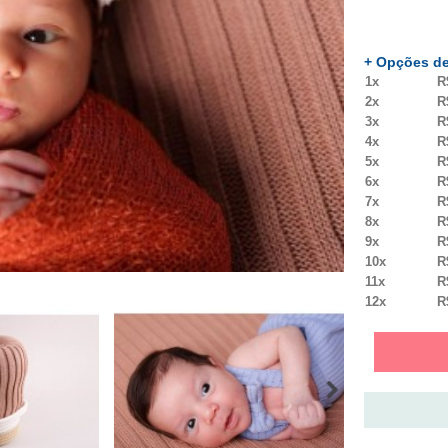
+ Opções de
1x
R
2x
R
3x
R
4x
R
5x
R
6x
R
7x
R
8x
R
9x
R
10x
R
11x
R
12x
R