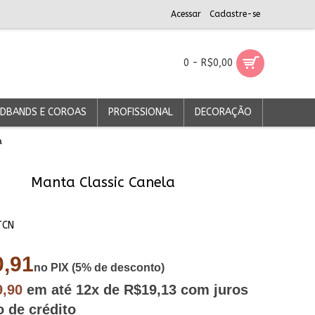
Acessar
Cadastre-se
0 - R$0,00
DBANDS E COROAS
PROFISSIONAL
DECORAÇÃO
a
Manta Classic Canela
TCN
,91
no PIX (5% de desconto)
9,90
em até
12x
de R$19,13
com juros
o de crédito