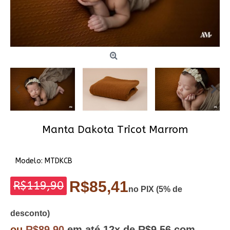
Manta Dakota Tricot Marrom
Modelo:
MTDKCB
R$85,41
R$119,90
no PIX (5% de
desconto)
ou
R$89,90
em até
12x
de R$9,56
com