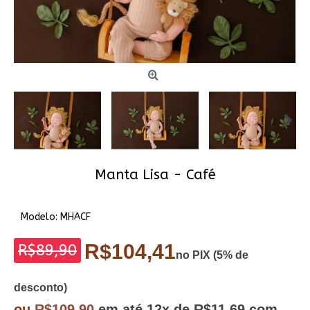
Manta Lisa - Café
Modelo:
MHACF
R$104,41
R$89,90
no PIX (5% de
desconto)
ou
R$109,90
em até
12x
de R$11,69
com