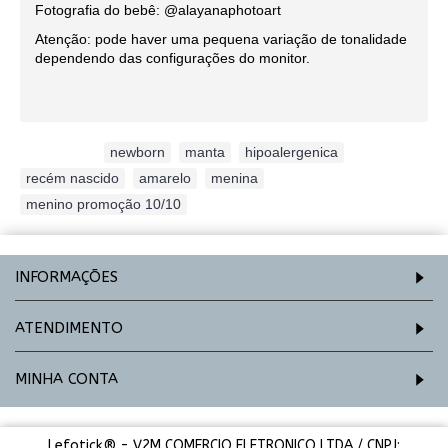
Fotografia do bebê: @alayanaphotoart
Atenção: pode haver uma pequena variação de tonalidade
dependendo das configurações do monitor.
Etiquetas:
newborn
,
manta
,
hipoalergenica
,
recém nascido
,
amarelo
,
menina
,
menino promoção 10/10
INFORMAÇÕES
ATENDIMENTO
MINHA CONTA
Lefotick® - V2M COMERCIO ELETRONICO LTDA / CNPJ: