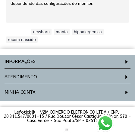
dependendo das configurações do monitor.
Etiquetas:
newborn
,
manta
,
hipoalergenica
,
recém nascido
INFORMAÇÕES
ATENDIMENTO
MINHA CONTA
Lefotick® - V2M COMERCIO ELETRONICO LTDA / CNPJ:
20.311.547/0001-15 / Rua Doutor César Castiglioni Júnior, 570 -
Casa Verde - São Paulo/SP - 02515-000