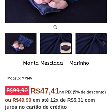
Manta Mesclada - Marinho
Modelo:
MMMV
R$47,41
R$99,90
no PIX (5% de desconto)
ou
R$49,90
em até
12x
de R$5,31
com
juros no cartão de crédito