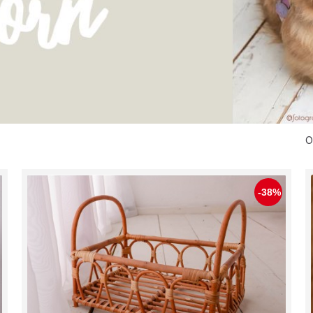
O
-38%