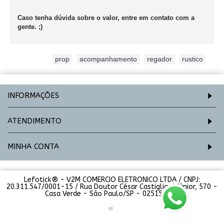
Caso tenha dúvida sobre o valor, entre em contato com a
gente. ;)
Etiquetas:
prop
,
acompanhamento
,
regador
,
rustico
INFORMAÇÕES
ATENDIMENTO
MINHA CONTA
Lefotick® - V2M COMERCIO ELETRONICO LTDA / CNPJ:
20.311.547/0001-15 / Rua Doutor César Castiglioni Júnior, 570 -
Casa Verde - São Paulo/SP - 02515-000