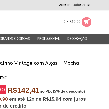
Acessar
Cadastre-se
0 - R$0,00
DBANDS E COROAS
PROFISSIONAL
DECORAÇÃO
dinho Vintage com Alças - Mocha
DFMC
R$142,41
90
no PIX (5% de desconto)
9,90
em até
12x
de R$15,94
com juros
o de crédito