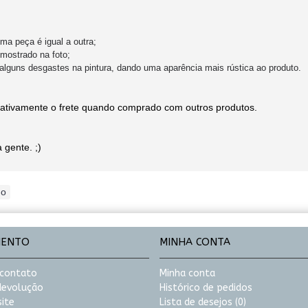
a peça é igual a outra;
mostrado na foto;
alguns desgastes na pintura, dando uma aparência mais rústica ao produto.
icativamente o frete quando comprado com outros produtos.
 gente. ;)
ho
MENTO
MINHA CONTA
 contato
Minha conta
 devolução
Histórico de pedidos
ite
Lista de desejos (
0
)