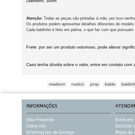
Diâmetro: 30cm
Atenção:
Todas as peças são pintadas à mão, por isso nenhum
Os produtos podem apresentar detalhes diferentes do modelo 
Cada baldinho é feito em pátina, o que faz com que possuam 
Frete: por ser um produto volumoso, pode alterar signif
Caso tenha dúvida sobre o valor, entre em contato com a
Etiquetas:
newborn
,
rustico
,
prop
,
balde
,
baldin
INFORMAÇÕES
ATENDI
Vale Presente
Entre em
Sobre nós
Solicitar
Informações de Entrega
Mapa do s