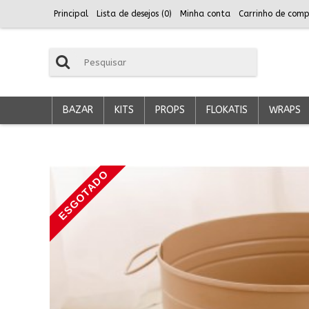
Principal
Lista de desejos (
0
)
Minha conta
Carrinho de comp
BAZAR
KITS
PROPS
FLOKATIS
WRAPS
ESGOTADO