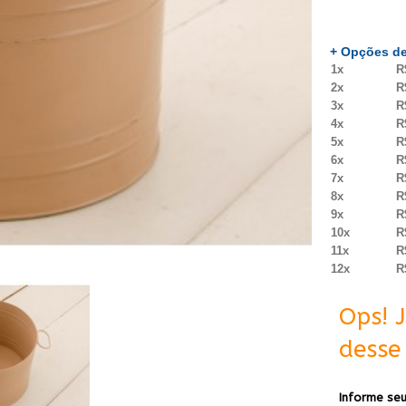
+ Opções de
1x
R
2x
R
3x
R
4x
R
5x
R
6x
R
7x
R
8x
R
9x
R
10x
R
11x
R
12x
R
Ops! 
desse 
Informe seu