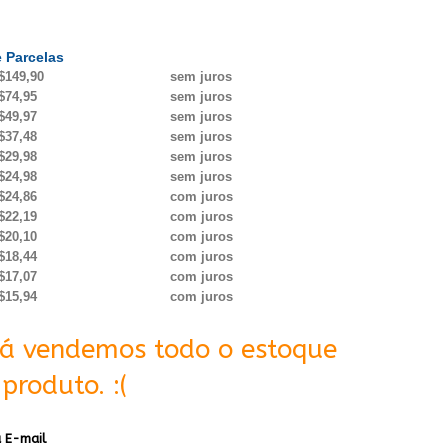
 Parcelas
$149,90
sem juros
$74,95
sem juros
$49,97
sem juros
$37,48
sem juros
$29,98
sem juros
$24,98
sem juros
$24,86
com juros
$22,19
com juros
$20,10
com juros
$18,44
com juros
$17,07
com juros
$15,94
com juros
Já vendemos todo o estoque
produto. :(
 E-mail