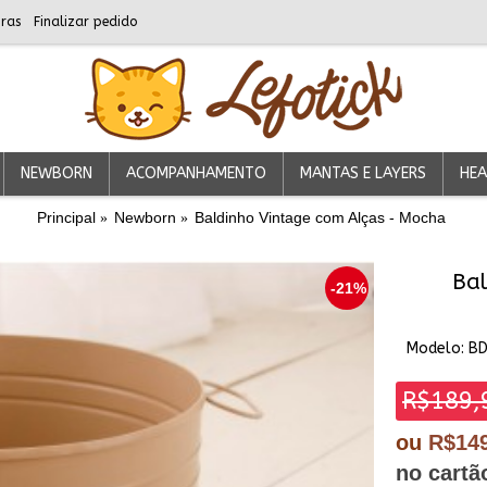
ras
Finalizar pedido
NEWBORN
ACOMPANHAMENTO
MANTAS E LAYERS
HEA
Principal
Newborn
Baldinho Vintage com Alças - Mocha
Bal
-21%
Modelo:
B
R$189,
ou
R$14
no cartã