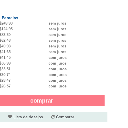
 Parcelas
$249,90
sem juros
$124,95
sem juros
$83,30
sem juros
$62,48
sem juros
$49,98
sem juros
$41,65
sem juros
$41,45
com juros
$36,99
com juros
$33,51
com juros
$30,74
com juros
$28,47
com juros
$26,57
com juros
comprar
Lista de desejos
Comparar