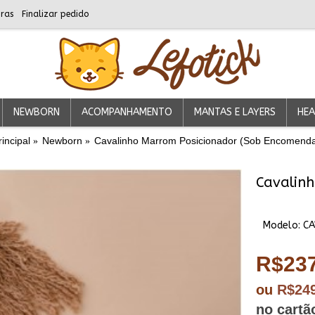
ras
Finalizar pedido
NEWBORN
ACOMPANHAMENTO
MANTAS E LAYERS
HEA
rincipal
Newborn
Cavalinho Marrom Posicionador (Sob Encomend
Modelo:
C
R$237
ou
R$24
no cartã