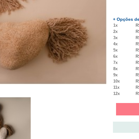
+ Opções de
1x
R
2x
R
3x
R
4x
R
5x
R
6x
R
7x
R
8x
R
9x
R
10x
R
11x
R
12x
R