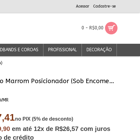
Acessar
Cadastre-se
0 - R$0,00
DBANDS E COROAS
PROFISSIONAL
DECORAÇÃO
a)
Cavalinho Marrom Posicionador (Sob Encomenda)
AVMR
,41
no PIX (5% de desconto)
9,90
em até
12x
de R$26,57
com juros
o de crédito