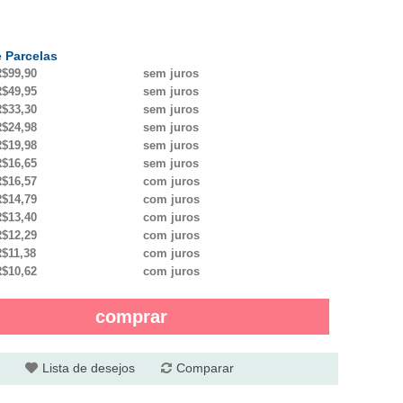
 Parcelas
$99,90
sem juros
$49,95
sem juros
$33,30
sem juros
$24,98
sem juros
$19,98
sem juros
$16,65
sem juros
$16,57
com juros
$14,79
com juros
$13,40
com juros
$12,29
com juros
$11,38
com juros
$10,62
com juros
comprar
Lista de desejos
Comparar