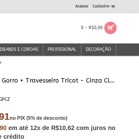
Acessar
Cadastre-se
0 - R$0,00
DBANDS E COROAS
PROFISSIONAL
DECORAÇÃO
o
Conjunto Gorro + Travesseiro Tricot - Cinza Claro
GPCZ
91
no PIX (5% de desconto)
,90
em até
12x
de R$10,62
com juros no
e crédito