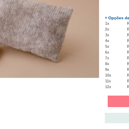
+ Opções de
1x
R
2x
R
3x
R
4x
R
5x
R
6x
R
7x
R
8x
R
9x
R
10x
R
11x
R
12x
R