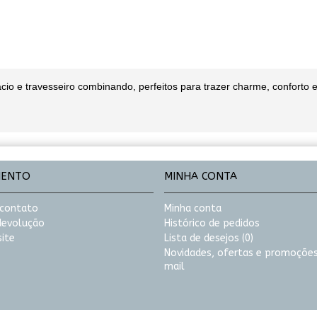
 e travesseiro combinando, perfeitos para trazer charme, conforto e
MENTO
MINHA CONTA
 contato
Minha conta
 devolução
Histórico de pedidos
ite
Lista de desejos (
0
)
Novidades, ofertas e promoções
mail