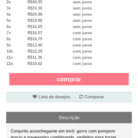
2x
R$49,95
sem juros
3x
R$33,30
sem juros
4x
R$24,98
sem juros
5x
R$19,98
sem juros
6x
R$16,65
sem juros
7x
R$16,57
com juros
8x
R$14,79
com juros
9x
R$13,40
com juros
10x
R$12,29
com juros
11x
R$11,38
com juros
12x
R$10,62
com juros
comprar
Lista de desejos
Comparar
Descrição
Conjunto aconchegante em tricô: gorro com pompom
macio e travesseiro combinando, perfeitos para trazer