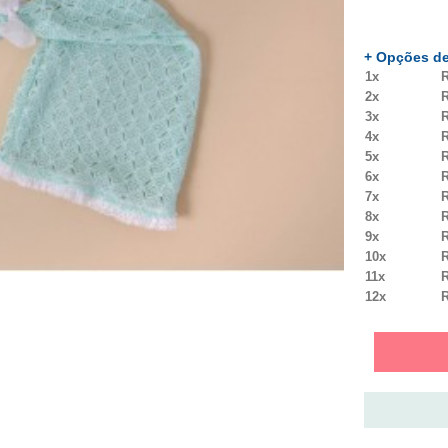
+ Opções de
1x
R
2x
R
3x
R
4x
R
5x
R
6x
R
7x
R
8x
R
9x
R
10x
R
11x
R
12x
R