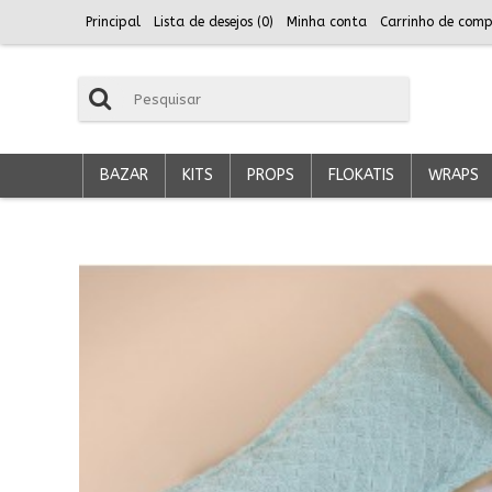
Principal
Lista de desejos (
0
)
Minha conta
Carrinho de comp
BAZAR
KITS
PROPS
FLOKATIS
WRAPS