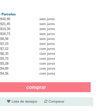
 Parcelas
$42,90
sem juros
$21,45
sem juros
$14,30
sem juros
$10,73
sem juros
$8,58
sem juros
$7,15
sem juros
$7,12
com juros
$6,35
com juros
$5,75
com juros
$5,28
com juros
$4,89
com juros
$4,56
com juros
comprar
Lista de desejos
Comparar