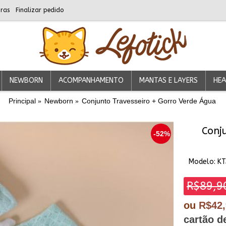
ras
Finalizar pedido
NEWBORN
ACOMPANHAMENTO
MANTAS E LAYERS
HEA
Principal
Newborn
Conjunto Travesseiro + Gorro Verde Água
Conj
-52%
Modelo:
K
R$89,9
ou
R$42
cartão d