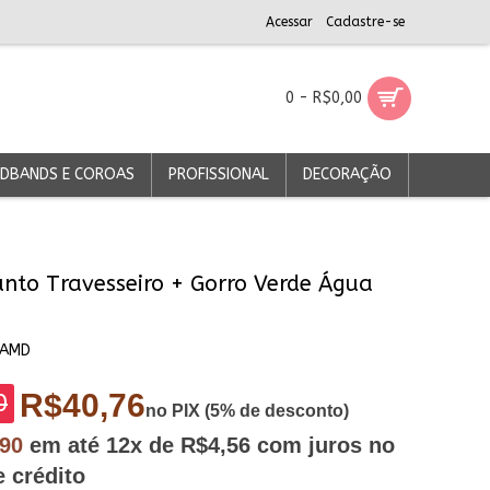
Acessar
Cadastre-se
0 - R$0,00
DBANDS E COROAS
PROFISSIONAL
DECORAÇÃO
unto Travesseiro + Gorro Verde Água
TAMD
R$40,76
0
no PIX (5% de desconto)
,90
em até
12x
de R$4,56
com juros no
e crédito