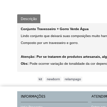
Descrição
Conjunto Travesseiro + Gorro Verde Água
Lindo conjunto que deixará suas composições muito har
Composto por um travesseiro e gorro.
Atenção: Por se tratarem de produtos artesanais, 
Obs:
Pode ocorrer variação de tonalidade da cor depend
Etiquetas:
kit
,
newborn
,
relampago
INFORMAÇÕES
ATENDI