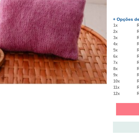
+ Opções de
1x
R
2x
R
3x
R
4x
R
5x
R
6x
R
7x
R
8x
R
9x
R
10x
R
11x
R
12x
R