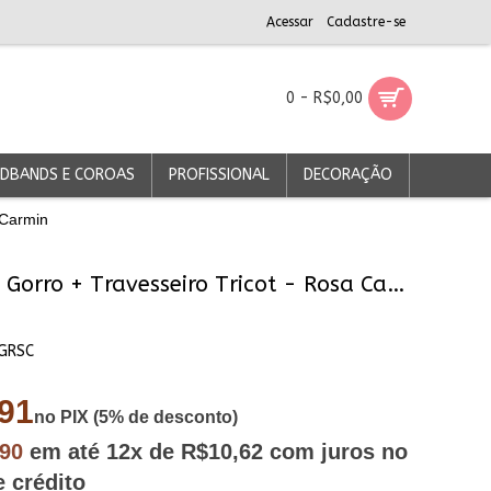
Acessar
Cadastre-se
0 - R$0,00
DBANDS E COROAS
PROFISSIONAL
DECORAÇÃO
 Carmin
Conjunto Gorro + Travesseiro Tricot - Rosa Carmin
GRSC
91
no PIX (5% de desconto)
,90
em até
12x
de R$10,62
com juros no
e crédito