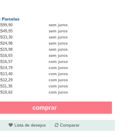
 Parcelas
$99,90
sem juros
$49,95
sem juros
$33,30
sem juros
$24,98
sem juros
$19,98
sem juros
$16,65
sem juros
$16,57
com juros
$14,79
com juros
$13,40
com juros
$12,29
com juros
$11,38
com juros
$10,62
com juros
comprar
Lista de desejos
Comparar