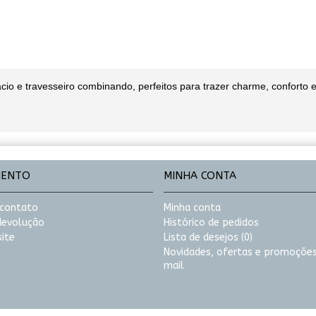
 e travesseiro combinando, perfeitos para trazer charme, conforto e
MENTO
MINHA CONTA
 contato
Minha conta
 devolução
Histórico de pedidos
ite
Lista de desejos (
0
)
Novidades, ofertas e promoções
mail